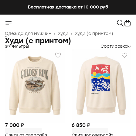
Бесплатная доставка от 10 000 руб
Одежда для мужчин
›
Худи
›
Худи (с принтом)
Главная
›
Худи (с принтом)
Фильтры
Сортировка
7 000 ₽
6 850 ₽
Свитшот оверсайз
Свитшот оверсайз