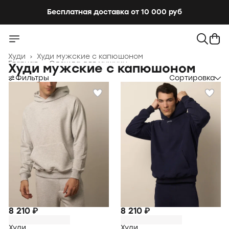
Бесплатная доставка от 10 000 руб
Бесплатная доставка от 10 000 руб
Худи
›
Худи мужские с капюшоном
Главная
›
Одежда для мужчин
›
Худи мужские с капюшоном
Фильтры
Сортировка
8 210 ₽
8 210 ₽
Худи
Худи